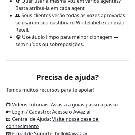
🔄 Quer usar a mesma voz em vários agentes? 
Basta atribuí-la em cada agent
👥 Seus clientes verão todas as vozes aprovadas 
se usarem seu dashboard Whitelabel e conexão 
Retell.
🎧 Use áudio limpo para melhor clonagem — 
sem ruídos ou sobreposições.
Precisa de ajuda?
Temos muitos recursos para te apoiar!
📺 Vídeos Tutoriais: 
Assista a guias passo a passo
🔑 Login / Cadastro: 
Acesse o Awaz.ai
📖 Central de Ajuda: 
Visite nossa base de 
conhecimento
📧 E-mail de Suporte: 
hello@awaz.ai